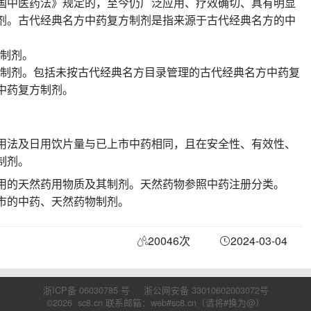
国中医药法》规定的，至今仍广泛应用、疗效确切、具有明显
剂。古代经典名方中药复方制剂是指来源于古代经典名方的中
方制剂。
方制剂。包括未按古代经典名方目录管理的古代经典名方中药复
中药复方制剂。
用法及日用饮片量与已上市中药相同，且在安全性、有效性、
的制剂。
用的天然药用物质及其制剂。天然药物参照中药注册分类。
市的中药、天然药物制剂。
20046次
2024-03-04
浙ICP备 06030785 号
浙公网安备 33010602003072号
©2026 sc8.cn 联系邮箱：web#sc8.cn（请将#换为@）