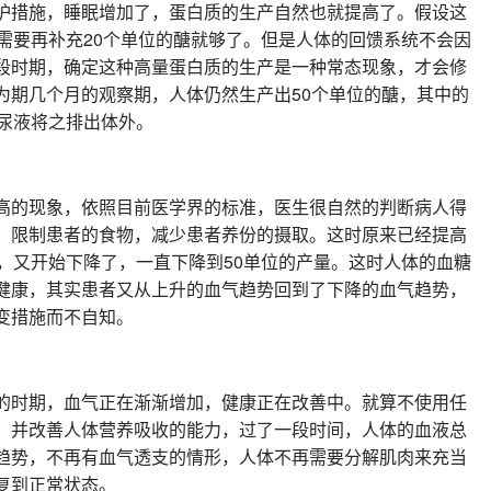
护措施，睡眠增加了，蛋白质的生产自然也就提高了。假设这
需要再补充20个单位的醣就够了。但是人体的回馈系统不会因
段时期，确定这种高量蛋白质的生产是一种常态现象，才会修
为期几个月的观察期，人体仍然生产出50个单位的醣，其中的
过尿液将之排出体外。
高的现象，依照目前医学界的标准，医生很自然的判断病人得
，限制患者的食物，减少患者养份的摄取。这时原来已经提高
，又开始下降了，一直下降到50单位的产量。这时人体的血糖
健康，其实患者又从上升的血气趋势回到了下降的血气趋势，
变措施而不自知。
的时期，血气正在渐渐增加，健康正在改善中。就算不使用任
，并改善人体营养吸收的能力，过了一段时间，人体的血液总
趋势，不再有血气透支的情形，人体不再需要分解肌肉来充当
复到正常状态。