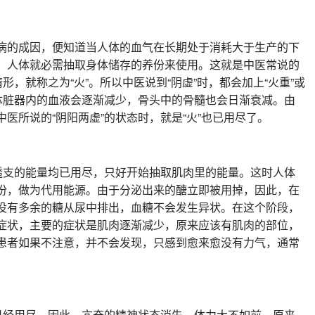
病的成因，便知道当人体的血气在长期处于消耗大于生产的下
，人体就必需抽取身体储存的养份来使用。这就是中医常说的
形，就称之为“火”。所以中医说到“阴虚”时，都会加上“火重”或
人体脏器内的血液会逐渐减少，骨头中的骨髓也会日渐衰减。由
医所说的“阴阳两虚”的状态时，就是“火”也已用尽了。
以透支的能量均已用尽，只好开始抽取肌肉里的能量。这时人体
份，做为代用能源。由于分泌出来的醣立即被用掉，因此，在
没有多余的糖从尿中排出，血糖不会发生异状。在这个阶段，
症状，主要的症状是肌肉逐渐减少，原来应该有肌肉的部位，
患者如果不注意，并不会发现，只感到愈来愈没有力气，通常
，已经用尽，因此，亢奋的精神状态消失，体力大不如前。原来