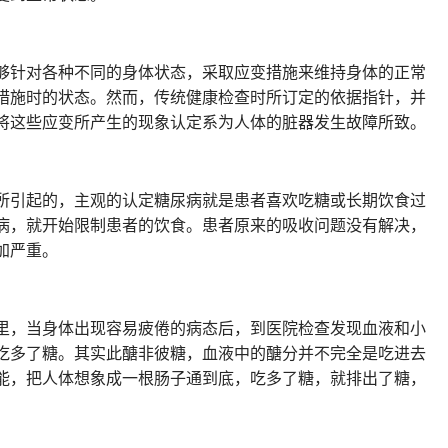
够针对各种不同的身体状态，采取应变措施来维持身体的正常
措施时的状态。然而，传统健康检查时所订定的依据指针，并
将这些应变所产生的现象认定系为人体的脏器发生故障所致。
所引起的，主观的认定糖尿病就是患者喜欢吃糖或长期饮食过
病，就开始限制患者的饮食。患者原来的吸收问题没有解决，
加严重。
里，当身体出现容易疲倦的病态后，到医院检查发现血液和小
吃多了糖。其实此醣非彼糖，血液中的醣分并不完全是吃进去
能，把人体想象成一根肠子通到底，吃多了糖，就排出了糖，
。