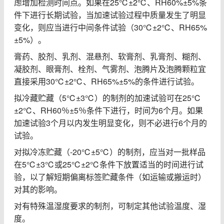
虑增加检测时间点。如果在
25℃±2℃
、
RH60%±5%
条
件下进行长期试验，当加速试验过程中质量发生了明显
变化，则应当进行中间条件试验（
30℃±2℃
、
RH65%
±5%
）。
膏药、胶剂、乳剂、混悬剂、软膏剂、乳膏剂、糊剂、
凝胶剂、眼膏剂、栓剂、气雾剂、泡腾片及泡腾颗粒宜
直接采用
30℃±2℃
、
RH65%±5%
的条件进行试验。
拟冷藏贮藏（
5℃±3℃
）的制剂的加速试验可在
25℃
±2℃
、
RH60
％
±5
％条件下进行，时间为
6
个月。如果
加速试验
3
个月以内发生明显变化，则不必进行
6
个月的
试验。
对拟冷冻贮藏（
-20℃±5℃
）的制剂，应当对一批样品
在
5℃±3℃
或
25℃±2℃
条件下放置适当的时间进行试
验，以了解短期偏离标签贮藏条件（如运输或搬运时）
对其的影响。
对有特殊温湿度要求的制剂，可制定其他试验温度、湿
度。