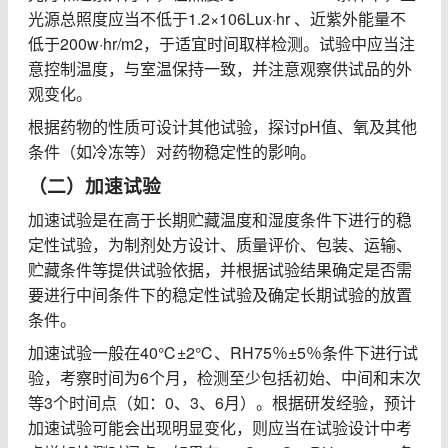
光源总照度应当不低于
1.2×106Lux·hr
、近紫外能量不
低于
200w·hr/m2
，于适宜时间取样检测。试验中应当注
意控制温度，与室温保持一致，并注意观察供试品的外
观变化。
根据药物的性质可设计其他试验，探讨
pH
值、氧及其他
条件（如冷冻等）对药物稳定性的影响。
（二）加速试验
加速试验是在高于长期贮藏温度和湿度条件下进行的稳
定性试验，为制剂处方设计、质量评价、包装、运输、
贮藏条件等提供试验依据，并根据试验结果确定是否需
要进行中间条件下的稳定性试验及确定长期试验的放置
条件。
加速试验一般在
40℃±2℃
、
RH75
％
±5
％条件下进行试
验，考察时间为
6
个月，检测至少包括初始、中间和末次
等
3
个时间点（如：
0
、
3
、
6
月）。根据研发经验，预计
加速试验可能会出现明显变化，则应当在试验设计中考