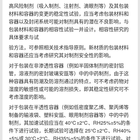
高风险制剂（吸入制剂、注射剂、滴眼剂等）及其包装
材料和容器的变更的稳定性试验，应当考虑包装材料和
容器以及封闭系统可能对制剂具有的潜在不良影响，与
包装材料和容器的相容性试验一并设计。相容性研究的
具体要求与试
验方法，可参照相关技术指导原则。新材质的包装材料
和容器还应当考虑研究其对制剂安全性的影响。
对于包装在非渗透性容器（例如半固体制剂的密封铝
管，溶液剂的密封玻璃安瓿等）中的中药制剂，由于这
种容器具有防潮及防溶剂通过的特点，可不考虑药物对
湿度的敏感性或可能的溶剂损失，即其稳定性研究可不
考虑湿度的影响。
对于包装在半透性容器（例如低密度聚乙烯、聚丙烯等
制备的输液袋、塑料安瓿、眼用制剂容器等）中的中药
制剂，其加速试验应当在
40℃±2℃
、
RH25%±5%
的条
件下进行试验，长期试验可选择在
25℃±2℃
、
RH40%
±5%
或
30℃±2℃
、
RH35%±5%
的条件下进行试验。对