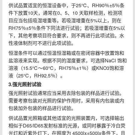
供试品置适宜的恒湿设备中，于
25℃
、
RH90
％
±5
％条
件下放置
10
天，通常在
0
、
5
、
10
天取样检测，检测项
目应当包括吸湿增重等。若吸湿增重在
5%
以上，则在
RH75
％
±5
％条件下同法进行试验；若吸湿增重在
5%
以
下，其他考察项目符合要求，则不再进行此项试验。水
性液体制剂可不进行此项试验。
恒湿条件可以通过恒温恒湿箱或在密闭容器中放置饱和
盐溶液来实现。根据不同的湿度要求，可选择
NaCl
饱和
溶液（
15.5℃
～
60℃
，
RH75
％
±1
％）或
KNO3
饱和溶
液（
25℃
，
RH92.5
％）。
3.
强光照射试验
强光照射试验通常应当采用去除包装的样品进行试验。
需要考察包装对光照的保护作用时，采用有内包装或内
包装加外包装的样品进行试验。
供试品置光照箱或其他适宜的光照装置内，可选择输出
相似于
D65/ID65
发射标准的光源，或同时暴露于冷白荧
光灯和近紫外灯下，在照度为
4500lx±500lx
条件下，且