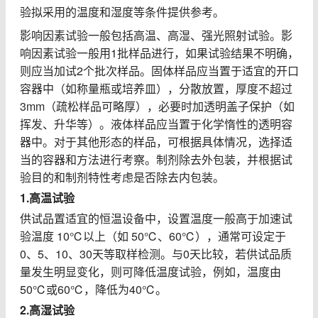
验拟采用的温度和湿度等条件提供参考。
影响因素试验一般包括高温、高湿、强光照射试验。影
响因素试验一般用
1
批样品进行，如果试验结果不明确，
则应当加试
2
个批次样品。固体样品应当置于适宜的开口
容器中（如称量瓶或培养皿），分散放置，厚度不超过
3mm
（疏松样品可略厚），必要时加透明盖子保护（如
挥发、升华等）。液体样品应当置于化学惰性的透明容
器中。对于其他形态的样品，可根据具体情况，选择适
当的容器和方法进行考察。制剂除去外包装，并根据试
验目的和制剂特性考虑是否除去内包装。
1.
高温试验
供试品置适宜的恒温设备中，设置温度一般高于加速试
验温度
10℃
以上（如
50℃
、
60℃
），通常可设定于
0
、
5
、
10
、
30
天等取样检测。与
0
天比较，若供试品质
量发生明显变化，则可降低温度试验，例如，温度由
50℃
或
60℃
，降低为
40℃
。
2.
高湿试验