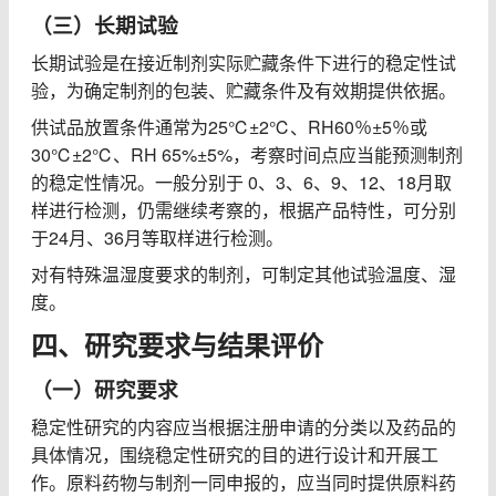
（三）长期试验
长期试验是在接近制剂实际贮藏条件下进行的稳定性试
验，为确定制剂的包装、贮藏条件及有效期提供依据。
供试品放置条件通常为
25℃±2℃
、
RH60
％
±5
％或
30℃
±
2℃
、
RH 65%±5%
，考察时间点应当能预测制剂
的稳定性情况。一般分别于
0
、
3
、
6
、
9
、
12
、
18
月取
样进行检测，仍需继续考察的，根据产品特性，可分别
于
24
月、
36
月等取样进行检测。
对有特殊温湿度要求的制剂，可制定其他试验温度、湿
度。
四、研究要求与结果评价
（一）研究要求
稳定性研究的内容应当根据注册申请的分类以及药品的
具体情况，围绕稳定性研究的目的进行设计和开展工
作。原料药物与制剂一同申报的，应当同时提供原料药